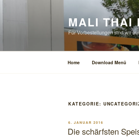
Zum
Inhalt
MALI THAI
springen
Für Vorbestellungen sind wir au
Home
Download Menü
KATEGORIE:
UNCATEGORI
VERÖFFENTLICHT
6. JANUAR 2016
AM
Die schärfsten Spe