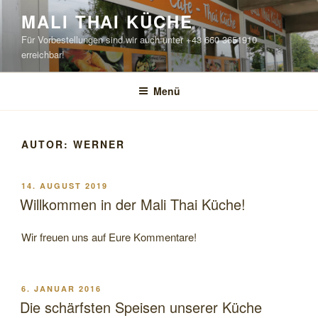
Zum
MALI THAI KÜCHE
Inhalt
Für Vorbestellungen sind wir auch unter +43 660 3651910
springen
erreichbar!
Menü
AUTOR:
WERNER
VERÖFFENTLICHT
14. AUGUST 2019
AM
Willkommen in der Mali Thai Küche!
Wir freuen uns auf Eure Kommentare!
VERÖFFENTLICHT
6. JANUAR 2016
AM
Die schärfsten Speisen unserer Küche