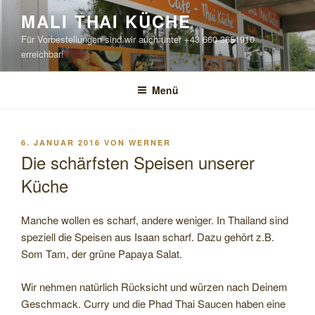
Zum
MALI THAI KÜCHE
Inhalt
Für Vorbestellungen sind wir auch unter +43 660 3651910
springen
erreichbar!
Menü
VERÖFFENTLICHT
6. JANUAR 2016
VON
WERNER
AM
Die schärfsten Speisen unserer
Küche
Manche wollen es scharf, andere weniger. In Thailand sind
speziell die Speisen aus Isaan scharf. Dazu gehört z.B.
Som Tam, der grüne Papaya Salat.
Wir nehmen natürlich Rücksicht und würzen nach Deinem
Geschmack. Curry und die Phad Thai Saucen haben eine