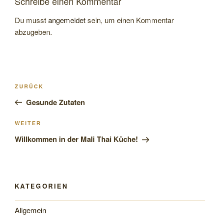
Schreibe einen Kommentar
Du musst
angemeldet
sein, um einen Kommentar
abzugeben.
Beitragsnavigation
Vorheriger
ZURÜCK
Beitrag
Gesunde Zutaten
Nächster
WEITER
Beitrag
Willkommen in der Mali Thai Küche!
KATEGORIEN
Allgemein